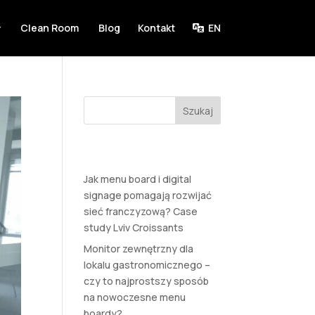
Clean Room
Blog
Kontakt
EN
Szukaj
Ostatnie wpisy
Jak menu board i digital
signage pomagają rozwijać
sieć franczyzową? Case
study Lviv Croissants
Monitor zewnętrzny dla
lokalu gastronomicznego –
czy to najprostszy sposób
na nowoczesne menu
boardy?