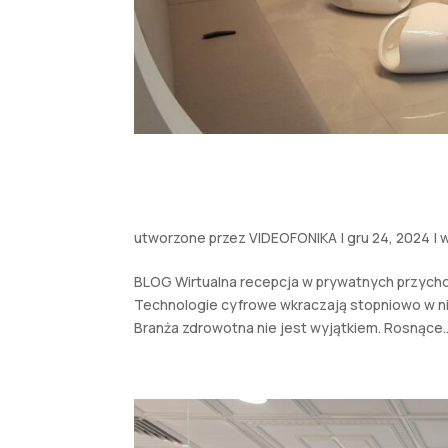
Wirtualna recepcja w pryw
wygoda pacjenta i usprawn
utworzone przez
VIDEOFONIKA
|
gru 24, 2024
|
w
BLOG Wirtualna recepcja w prywatnych przycho
Technologie cyfrowe wkraczają stopniowo w nie
Branża zdrowotna nie jest wyjątkiem. Rosnące..