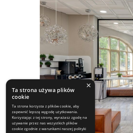
×
Ta strona używa plików
cookie
Ta strona korzysta z plików cookie, aby
zapewnić lepszą wygodę użytkowania.
Korzystając z tej strony, wyrażasz zgodę na
używanie przez nas wszystkich plików
cookie zgodnie z warunkami naszej polityki